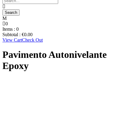
0
Items :
0
Subtotal :
€
0.00
View Cart
Check Out
Pavimento Autonivelante
Epoxy