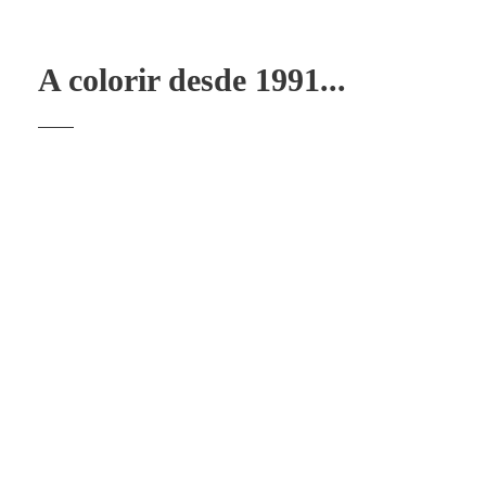
A colorir desde 1991...
Fundada em 1991, A Pradil – Tintas e Vernizes,
LDA, dedica-se á comercialização de todo o
tipo de tintas para construção civil e
decoração. O seu maior compromisso é com a