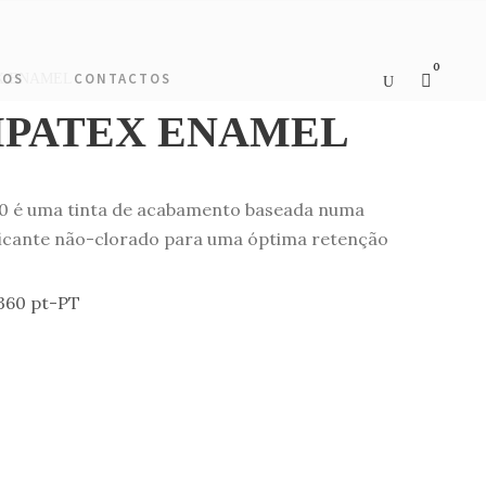
0
TOS
CONTACTOS
EX ENAMEL
MPATEX ENAMEL
é uma tinta de acabamento baseada numa
ificante não-clorado para uma óptima retenção
360 pt-PT