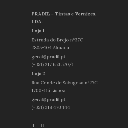
PRADIL – Tintas e Vernizes,
LDA.
Loja 1
Estrada do Brejo nº37C
2805-104 Almada
geral@pradil.pt
(+351) 217 653 570/1
Loja 2
Rua Conde de Sabugosa nº27C
1700-115 Lisboa
geral@pradil.pt
(+351) 218 470 144