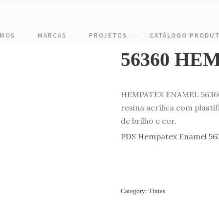
OMOS
MARCAS
PROJETOS
CATÁLOGO PRODU
Início
/
Tintas
/ 56360 HEMPAT
56360 HE
HEMPATEX ENAMEL 56360 
resina acrílica com plast
de brilho e cor.
PDS Hempatex Enamel 56
Category:
Tintas