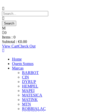
0
Items :
0
Subtotal :
€
0.00
View Cart
Check Out
Home
Quem Somos
Marcas
BARBOT
CIN
DYRUP
HEMPEL
MAPEI
MATESICA
MATINK
MTN
ROBBIALAC